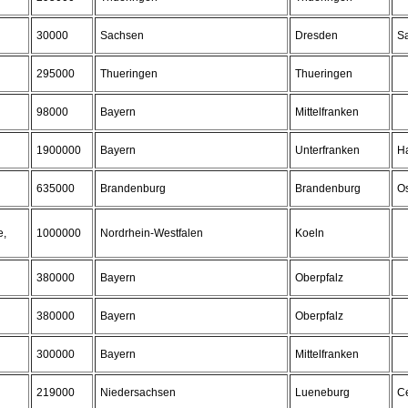
30000
Sachsen
Dresden
S
295000
Thueringen
Thueringen
98000
Bayern
Mittelfranken
1900000
Bayern
Unterfranken
H
635000
Brandenburg
Brandenburg
Os
e,
1000000
Nordrhein-Westfalen
Koeln
380000
Bayern
Oberpfalz
380000
Bayern
Oberpfalz
300000
Bayern
Mittelfranken
219000
Niedersachsen
Lueneburg
Ce