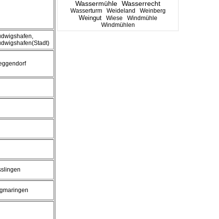
Wassermühle
Wasserrecht
Wasserturm
Weideland
Weinberg
Weingut
Wiese
Windmühle
Windmühlen
udwigshafen,
dwigshafen(Stadt)
eggendorf
slingen
igmaringen