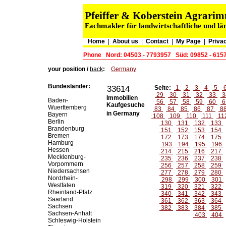
Pfeiffer & Koberstein Agrar
Fachmakler für landwirtschaftliche und lä
Home
|
About us
|
Contact
|
My Page
|
Privac
Phone
Nord: 04503 - 7793957
Süd: 09852 - 615
your position /
back
:
Germany
Bundesländer:
33614
Seite:
1
2
3
4
5
29
30
31
32
33
3
Immobilien
Baden-
56
57
58
59
60
6
Kaufgesuche
Wuerttemberg
83
84
85
86
87
8
in Germany
Bayern
108
109
110
111
11
Berlin
130
131
132
133
Brandenburg
151
152
153
154
Bremen
172
173
174
175
Hamburg
193
194
195
196
Hessen
214
215
216
217
Mecklenburg-
235
236
237
238
Vorpommern
256
257
258
259
Niedersachsen
277
278
279
280
Nordrhein-
298
299
300
301
Westfalen
319
320
321
322
Rheinland-Pfalz
340
341
342
343
Saarland
361
362
363
364
Sachsen
382
383
384
385
Sachsen-Anhalt
403
404
Schleswig-Holstein