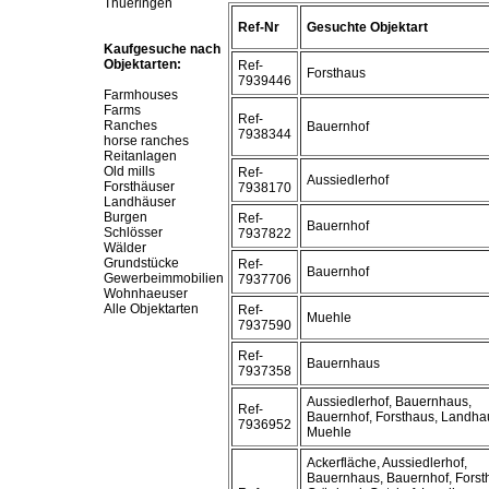
Thueringen
Ref-Nr
Gesuchte Objektart
Kaufgesuche nach
Objektarten:
Ref-
Forsthaus
7939446
Farmhouses
Farms
Ref-
Ranches
Bauernhof
7938344
horse ranches
Reitanlagen
Old mills
Ref-
Aussiedlerhof
Forsthäuser
7938170
Landhäuser
Burgen
Ref-
Bauernhof
Schlösser
7937822
Wälder
Grundstücke
Ref-
Bauernhof
Gewerbeimmobilien
7937706
Wohnhaeuser
Alle Objektarten
Ref-
Muehle
7937590
Ref-
Bauernhaus
7937358
Aussiedlerhof, Bauernhaus,
Ref-
Bauernhof, Forsthaus, Landha
7936952
Muehle
Ackerfläche, Aussiedlerhof,
Bauernhaus, Bauernhof, Forst