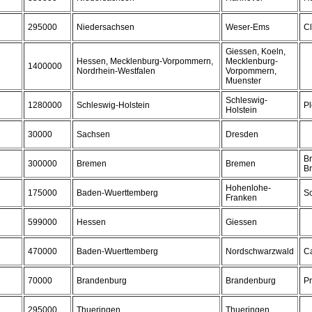
295000
Niedersachsen
Weser-Ems
C
Giessen, Koeln,
Hessen, Mecklenburg-Vorpommern,
Mecklenburg-
1400000
Nordrhein-Westfalen
Vorpommern,
Muenster
Schleswig-
1280000
Schleswig-Holstein
P
Holstein
30000
Sachsen
Dresden
B
300000
Bremen
Bremen
B
Hohenlohe-
175000
Baden-Wuerttemberg
S
Franken
599000
Hessen
Giessen
470000
Baden-Wuerttemberg
Nordschwarzwald
C
70000
Brandenburg
Brandenburg
Pr
295000
Thueringen
Thueringen