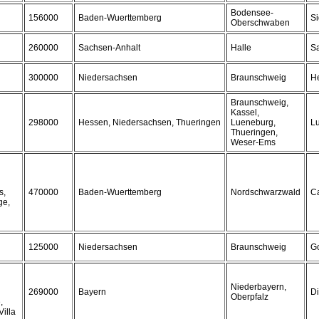
Bodensee-
156000
Baden-Wuerttemberg
S
Oberschwaben
260000
Sachsen-Anhalt
Halle
Sa
300000
Niedersachsen
Braunschweig
H
Braunschweig,
Kassel,
298000
Hessen, Niedersachsen, Thueringen
Lueneburg,
L
Thueringen,
Weser-Ems
s,
470000
Baden-Wuerttemberg
Nordschwarzwald
C
ge,
125000
Niedersachsen
Braunschweig
Go
Niederbayern,
269000
Bayern
Di
Oberpfalz
,
Villa