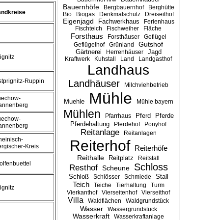
Bauernhöfe
Bergbauernhof
Berghütte
andkreise
Bio
Biogas
Denkmalschutz
Dreiseithof
Eigenjagd
Fachwerkhaus
Ferienhaus
Fischteich
Fischweiher
Fläche
Forsthaus
Forsthäuser
Geflügel
Gutshof
Geflügelhof
Grünland
Gärtnerei
Jagd
Herrenhäuser
ignitz
Kraftwerk
Kuhstall
Land
Landgasthof
Landhaus
tprignitz-Ruppin
Landhäuser
Milchviehbetrieb
Mühle
uechow-
Muehle
Mühle bayern
annenberg
Mühlen
Pferd
Pferde
Pfarrhaus
uechow-
Pferdehaltung
Pferdehof
Ponyhof
annenberg
Reitanlage
Reitanlagen
einisch-
Reiterhof
rgischer-Kreis
Reiterhöfe
Reithalle
Reitplatz
Reitstall
lfenbuettel
Schloss
Resthof
Scheune
Stall
Schloß
Schlösser
Schmiede
Teich
Teiche
Tierhaltung
Turm
ignitz
Vierkanthof
Vierseitenhof
Vierseithof
Villa
Waldflächen
Waldgrundstück
Wasser
Wassergrundstück
Wasserkraft
Wasserkraftanlage