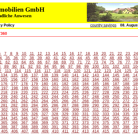
immobilien GmbH
ndliche Anwesen
y Policy
country sayings
08. Augus
7360
6
7
8
9
10
11
12
13
14
15
16
17
18
19
20
21
22
23
2
4
35
36
37
38
39
40
41
42
43
44
45
46
47
48
49
50
5
1
62
63
64
65
66
67
68
69
70
71
72
73
74
75
76
77
7
8
89
90
91
92
93
94
95
96
97
98
99
100
101
102
103
10
2
113
114
115
116
117
118
119
120
121
122
123
124
125
1
134
135
136
137
138
139
140
141
142
143
144
145
146
14
155
156
157
158
159
160
161
162
163
164
165
166
167
16
176
177
178
179
180
181
182
183
184
185
186
187
188
18
197
198
199
200
201
202
203
204
205
206
207
208
209
21
218
219
220
221
222
223
224
225
226
227
228
229
230
23
239
240
241
242
243
244
245
246
247
248
249
250
251
25
260
261
262
263
264
265
266
267
268
269
270
271
272
27
281
282
283
284
285
286
287
288
289
290
291
292
293
29
302
303
304
305
306
307
308
309
310
311
312
313
314
31
323
324
325
326
327
328
329
330
331
332
333
334
335
33
344
345
346
347
348
349
350
351
352
353
354
355
356
35
365
366
367
368
369
370
371
372
373
374
375
376
377
37
386
387
388
389
390
391
392
393
394
395
396
397
398
39
405
406
407
408
409
410
411
412
413
414
415
416
417
41