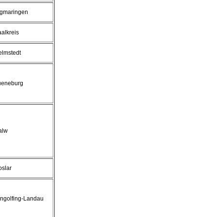
igmaringen
alkreis
elmstedt
ueneburg
alw
slar
ngolfing-Landau