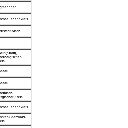
igmaringen
ochsauerlandkreis
ustadt-Aisch
eln(Stadt),
erbergischer-
eis
assau
assau
einisch-
rgischer-Kreis
ochsauerlandkreis
eckar-Odenwald-
eis