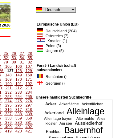
Europäische Union (EU)
t 2026
Deutschland (204)
Österreich (7)
Kroatien (1)
Polen (3)
Ungarn (5)
4
25
26
27
28
1
52
53
54
55
8
79
80
81
82
Forst- / Landwirtschaft
4
105
106
107
subventioniert
26
127
128
129
7
148
149
150
Rumänien ()
8
169
170
171
Georgien ()
9
190
191
192
0
211
212
213
1
232
233
234
2
253
254
255
Unsere häufigsten Suchbegriffe
3
274
275
276
Acker
Ackerfläche
Ackerflächen
4
295
296
297
Alleinlage
5
316
317
318
Ackerland
6
337
338
339
7
358
359
360
Alleinlage bayern
Alte mühle
Altes
8
379
380
381
Aussiedlerhof
kloster
Am see
9
400
401
402
Bauernhof
8
419
420
421
Bachlauf
Bauernhäuser
Bauernhof nrw