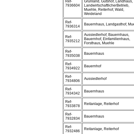
Ref-
Grünland, Gutshof, Landhaus,
7936604
LandwirtschaftlicherBetrieb,
Muehle, Reiterhof, Wald,
Weideland
Ref-
Bauernhaus, Landgasthof, Mu
7936314
Aussiedlerhof, Bauernhaus,
Ref-
Bauernhof, Einfamilienhaus,
7935212
Forsthaus, Muehle
Ref-
Bauernhaus
7935038
Ref-
Bauernhof
7934922
Ref-
Aussiedlerhof
7934806
Ref-
Bauernhaus
7934342
Ref-
Reitanlage, Reiterhof
7933878
Ref-
Bauernhaus
7932834
Ref-
Reitanlage, Reiterhof
7932486