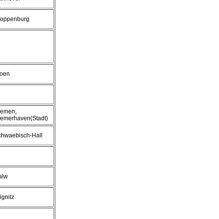
loppenburg
loen
remen,
remerhaven(Stadt)
chwaebisch-Hall
alw
ignitz