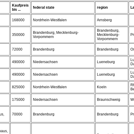
Kaufpreis
federal state
region
L
bis ...
168000
Nordrhein-Westfalen
Arnsberg
Brandenburg,
Brandenburg, Mecklenburg-
350000
Mecklenburg-
Pr
Vorpommern
Vorpommern
72000
Brandenburg
Brandenburg
Os
L
490000
Niedersachsen
Lueneburg
D
L
490000
Niedersachsen
Lueneburg
D
Rh
825000
Nordrhein-Westfalen
Koeln
Be
175000
Niedersachsen
Braunschweig
Wo
us,
70000
Brandenburg
Brandenburg
Pr
haus,