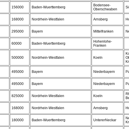
Bodensee-
156000
Baden-Wuerttemberg
S
Oberschwaben
168000
Nordrhein-Westfalen
Arnsberg
H
295000
Bayern
Mittelfranken
Ne
Hohenlohe-
60000
Baden-Wuerttemberg
Franken
Ko
500000
Nordrhein-Westfalen
Koeln
Ob
Kr
495000
Bayern
Niederbayern
P
495000
Bayern
Niederbayern
P
Rh
825000
Nordrhein-Westfalen
Koeln
Be
168000
Nordrhein-Westfalen
Arnsberg
H
N
180000
Baden-Wuerttemberg
UntererNeckar
Kr