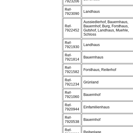
7923206
Ref-
Landhaus
7923090
Aussiedlerhof, Bauernhaus,
Ref-
Bauernhof, Burg, Forsthaus,
7922452
Gutshof, Landhaus, Muehle,
Schloss
Ref-
Landhaus
7921930
Ref-
Bauernhaus
7921814
Ref-
Forsthaus, Reiterhof
7921582
Ref-
Grünland
7921234
Ref-
Bauernhof
7921060
Ref-
Einfamilienhaus
7920944
Ref-
Bauernhof
7920538
Ref-
Reitanlage