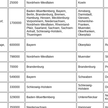
25000
Nordrhein-Westfalen
Koeln
Baden-Wuerttemberg, Bayern,
Arnsberg,
Berlin, Brandenburg, Bremen,
Darmstadt,
Hamburg, Hessen, Mecklenburg-
Giessen,
of,
Vorpommern, Niedersachsen,
Hohenlohe-
1700000
Nordrhein-Westfalen, Rheinland-
Franken,
Pfalz, Saarland, Sachsen, Sachsen-
Muenster,
Anhalt, Schleswig-Holstein,
Oberfranken,
Thueringen
Oberpfalz
age,
600000
Bayern
Oberpfalz
R
798000
Nordrhein-Westfalen
Muenster
St
70000
Brandenburg
Brandenburg
Pr
549000
Bayern
Schwaben
D
Schleswig-
330000
Schleswig-Holstein
D
Holstein
N
329000
Baden-Wuerttemberg
UntererNeckar
Kr
350000
Niedersachsen
Hannover
H