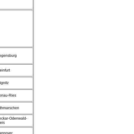
egensburg
einfurt
ignitz
onau-Ries
ithmarschen
eckar-Odenwald-
eis
annover