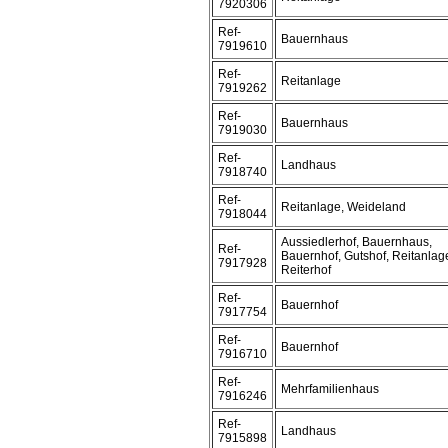
7920306
Ref-
Bauernhaus
7919610
Ref-
Reitanlage
7919262
Ref-
Bauernhaus
7919030
Ref-
Landhaus
7918740
Ref-
Reitanlage, Weideland
7918044
Aussiedlerhof, Bauernhaus,
Ref-
Bauernhof, Gutshof, Reitanlag
7917928
Reiterhof
Ref-
Bauernhof
7917754
Ref-
Bauernhof
7916710
Ref-
Mehrfamilienhaus
7916246
Ref-
Landhaus
7915898