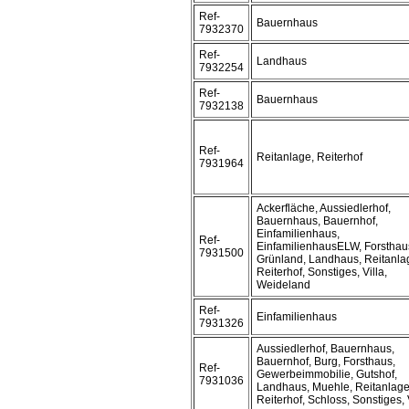
Ref-
Bauernhaus
7932370
Ref-
Landhaus
7932254
Ref-
Bauernhaus
7932138
Ref-
Reitanlage, Reiterhof
7931964
Ackerfläche, Aussiedlerhof,
Bauernhaus, Bauernhof,
Einfamilienhaus,
Ref-
EinfamilienhausELW, Forsthau
7931500
Grünland, Landhaus, Reitanla
Reiterhof, Sonstiges, Villa,
Weideland
Ref-
Einfamilienhaus
7931326
Aussiedlerhof, Bauernhaus,
Bauernhof, Burg, Forsthaus,
Ref-
Gewerbeimmobilie, Gutshof,
7931036
Landhaus, Muehle, Reitanlage
Reiterhof, Schloss, Sonstiges, 