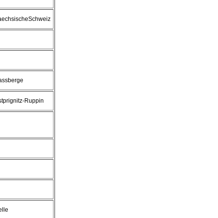
aechsischeSchweiz
assberge
tprignitz-Ruppin
lle