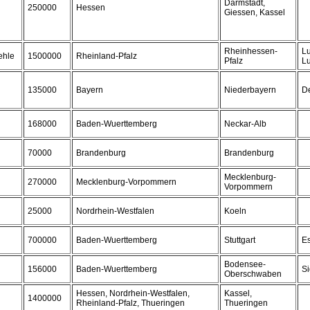
Darmstadt,
250000
Hessen
Giessen, Kassel
Rheinhessen-
L
ehle
1500000
Rheinland-Pfalz
Pfalz
Lu
135000
Bayern
Niederbayern
D
168000
Baden-Wuerttemberg
Neckar-Alb
70000
Brandenburg
Brandenburg
Mecklenburg-
270000
Mecklenburg-Vorpommern
Vorpommern
25000
Nordrhein-Westfalen
Koeln
700000
Baden-Wuerttemberg
Stuttgart
Es
Bodensee-
156000
Baden-Wuerttemberg
S
Oberschwaben
Hessen, Nordrhein-Westfalen,
Kassel,
1400000
Rheinland-Pfalz, Thueringen
Thueringen