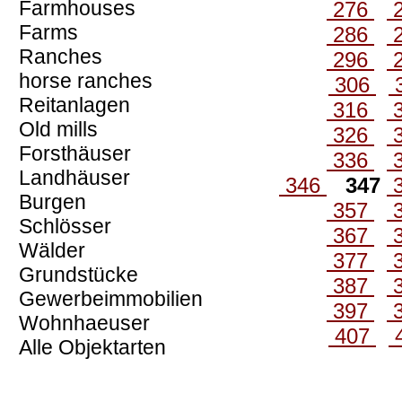
Farmhouses
276
Farms
286
Ranches
296
horse ranches
306
Reitanlagen
316
Old mills
326
Forsthäuser
336
Landhäuser
346
347
Burgen
357
Schlösser
367
Wälder
377
Grundstücke
387
Gewerbeimmobilien
397
Wohnhaeuser
407
Alle Objektarten