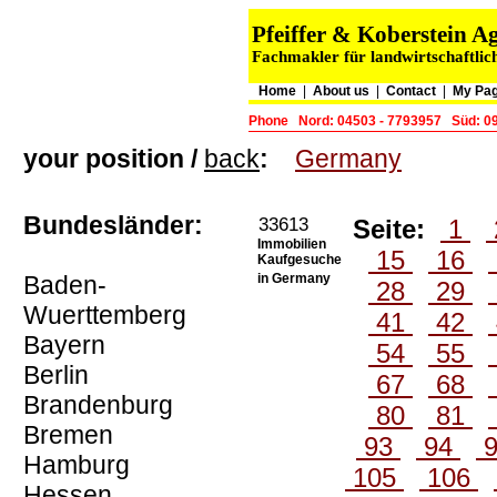
Pfeiffer & Koberstein
Fachmakler für landwirtschaftlic
Home
|
About us
|
Contact
|
My Pa
Phone
Nord: 04503 - 7793957
Süd: 0
your position /
back
:
Germany
Bundesländer:
33613
Seite:
1
Immobilien
15
16
Kaufgesuche
Baden-
in Germany
28
29
Wuerttemberg
41
42
Bayern
54
55
Berlin
67
68
Brandenburg
80
81
Bremen
93
94
Hamburg
105
106
Hessen