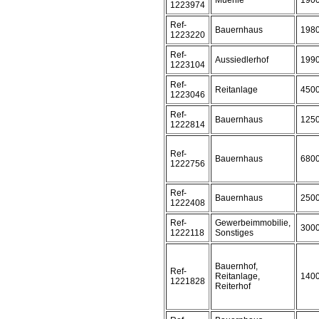
Muehle
190
1223974
Ref-
Bauernhaus
198
1223220
Ref-
Aussiedlerhof
199
1223104
Ref-
Reitanlage
450
1223046
Ref-
Bauernhaus
125
1222814
Ref-
Bauernhaus
680
1222756
Ref-
Bauernhaus
250
1222408
Ref-
Gewerbeimmobilie,
300
1222118
Sonstiges
Bauernhof,
Ref-
Reitanlage,
140
1221828
Reiterhof