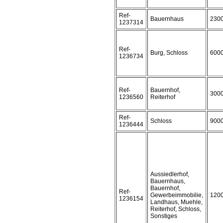
Ref-
Bauernhaus
230
1237314
Ref-
Burg, Schloss
600
1236734
Ref-
Bauernhof,
300
1236560
Reiterhof
Ref-
Schloss
900
1236444
Aussiedlerhof,
Bauernhaus,
Bauernhof,
Ref-
Gewerbeimmobilie,
120
1236154
Landhaus, Muehle,
Reiterhof, Schloss,
Sonstiges