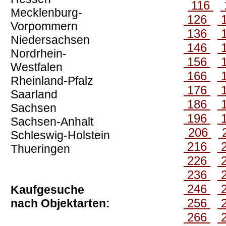
116
Mecklenburg-
126
Vorpommern
136
Niedersachsen
146
Nordrhein-
156
Westfalen
166
Rheinland-Pfalz
176
Saarland
186
Sachsen
196
Sachsen-Anhalt
206
Schleswig-Holstein
216
Thueringen
226
236
246
Kaufgesuche
256
nach Objektarten:
266