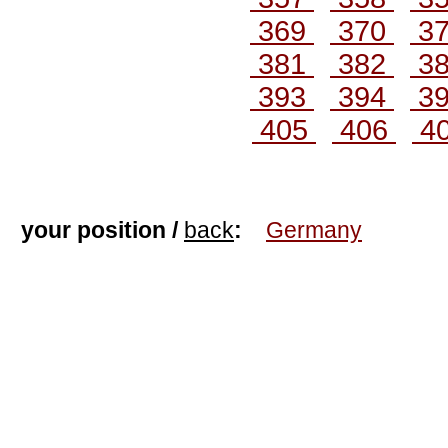
369
370
3
381
382
3
393
394
3
405
406
4
your position /
back
:
Germany