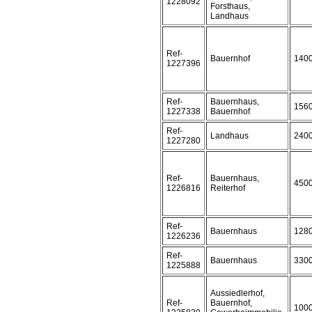
1228092
Forsthaus,
Landhaus
Ref-
Bauernhof
140
1227396
Ref-
Bauernhaus,
156
1227338
Bauernhof
Ref-
Landhaus
240
1227280
Ref-
Bauernhaus,
450
1226816
Reiterhof
Ref-
Bauernhaus
128
1226236
Ref-
Bauernhaus
330
1225888
Aussiedlerhof,
Ref-
Bauernhof,
100