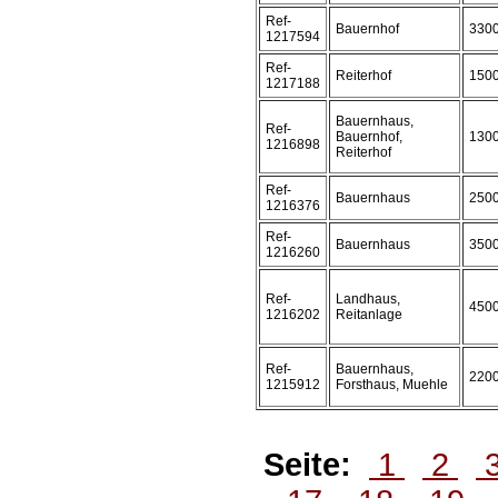
Ref-
Bauernhof
330
1217594
Ref-
Reiterhof
150
1217188
Bauernhaus,
Ref-
Bauernhof,
130
1216898
Reiterhof
Ref-
Bauernhaus
250
1216376
Ref-
Bauernhaus
350
1216260
Ref-
Landhaus,
450
1216202
Reitanlage
Ref-
Bauernhaus,
220
1215912
Forsthaus, Muehle
Seite:
1
2