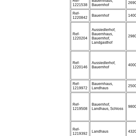
Ref-
Bauernhaus,
269
1221538
Bauernhof
Ref-
Bauernhof
140
1220842
Aussiedlerhof,
Ref-
Bauernhaus,
298
1220204
Bauernhof,
Landgasthof
Ref-
Aussiedlerhof,
400
1220146
Bauernhof
Ref-
Bauernhaus,
250
1219972
Landhaus
Ref-
Bauernhof,
980
1219508
Landhaus, Schloss
Ref-
Landhaus
432
1219392