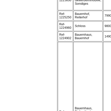
1225830
Gewerbeimmobilie,
Sonstiges
Ref-
Bauernhof,
799
1225250
Reiterhof
Ref-
Schloss
980
1224960
Ref-
Bauernhaus,
149
1224902
Bauernhof
Bauernhaus,