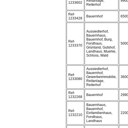
Reitanlage,
990
1233602
Reiterhof
Ref-
Bauernhof
650
1233428
Aussiedlerhof,
Bauernhaus,
Bauernhof, Burg,
Ref-
Forsthaus,
500
1233370
Grünland, Gutshof,
Landhaus, Muehle,
Schloss, Wald
Aussiedlerhof,
Bauernhof,
Ref-
Gewerbeimmobilie,
360
1233080
Reitanlage,
Reiterhof
Ref-
Bauernhof
299
1232268
Bauernhaus,
Bauernhof,
Ref-
Einfamilienhaus,
220
1232210
Forsthaus,
Landhaus