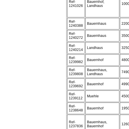
Ref-
Bauernhof,
100
1241026
Landhaus
Ref-
Bauernhaus
220
1240388
Ref-
Bauernhaus
350
1240272
Ref-
Landhaus
325
1240214
Ref-
Bauernhof
480
1239982
Ref-
Bauernhaus,
749
1239808
Landhaus
Ref-
Bauernhof
499
1239692
Ref-
Muehle
450
1239112
Ref-
Bauernhof
195
1238648
Ref-
Bauernhaus,
126
1237836
Bauernhof