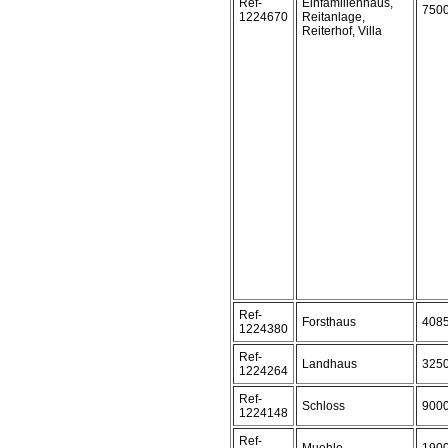
Ref-
Einfamilienhaus,
750
1224670
Reitanlage,
Reiterhof, Villa
Ref-
Forsthaus
408
1224380
Ref-
Landhaus
325
1224264
Ref-
Schloss
900
1224148
Ref-