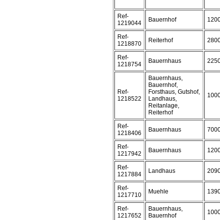
Ref-
Bauernhof
120
1219044
Ref-
Reiterhof
280
1218870
Ref-
Bauernhaus
225
1218754
Bauernhaus,
Bauernhof,
Ref-
Forsthaus, Gutshof,
100
1218522
Landhaus,
Reitanlage,
Reiterhof
Ref-
Bauernhaus
700
1218406
Ref-
Bauernhaus
120
1217942
Ref-
Landhaus
209
1217884
Ref-
Muehle
139
1217710
Ref-
Bauernhaus,
100
1217652
Bauernhof