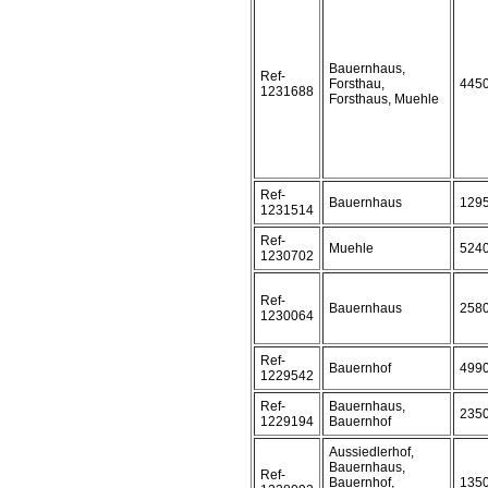
Bauernhaus,
Ref-
Forsthau,
445
1231688
Forsthaus, Muehle
Ref-
Bauernhaus
129
1231514
Ref-
Muehle
524
1230702
Ref-
Bauernhaus
258
1230064
Ref-
Bauernhof
499
1229542
Ref-
Bauernhaus,
235
1229194
Bauernhof
Aussiedlerhof,
Bauernhaus,
Ref-
Bauernhof,
135