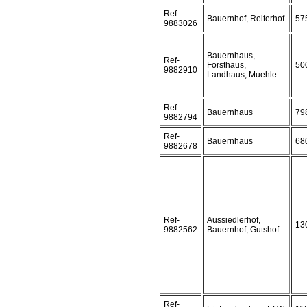
Ref-
Bauernhof, Reiterhof
57
9883026
Bauernhaus,
Ref-
Forsthaus,
50
9882910
Landhaus, Muehle
Ref-
Bauernhaus
79
9882794
Ref-
Bauernhaus
68
9882678
Ref-
Aussiedlerhof,
13
9882562
Bauernhof, Gutshof
Ref-