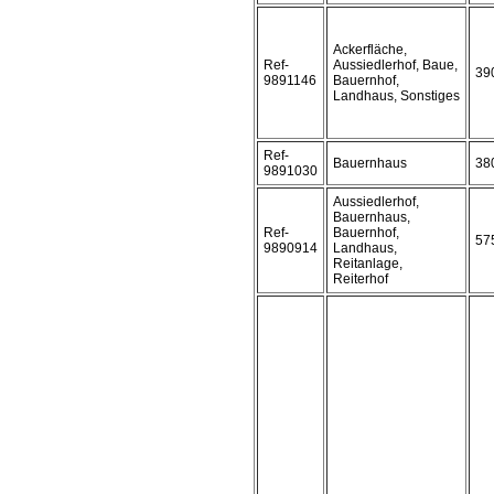
Ackerfläche,
Ref-
Aussiedlerhof, Baue,
39
9891146
Bauernhof,
Landhaus, Sonstiges
Ref-
Bauernhaus
38
9891030
Aussiedlerhof,
Bauernhaus,
Ref-
Bauernhof,
57
9890914
Landhaus,
Reitanlage,
Reiterhof