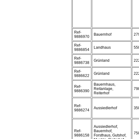
Ref-
Bauernhof
27
9886970
Ref-
Landhaus
55
9886854
Ref-
Grünland
22
9886738
Ref-
Grünland
22
9886622
Bauernhaus,
Ref-
Reitanlage,
79
9886390
Reiterhof
Ref-
Aussiedlerhof
35
9886274
Aussiedlerhof,
Ref-
Bauernhof,
75
9886158
Forsthaus, Gutshof,