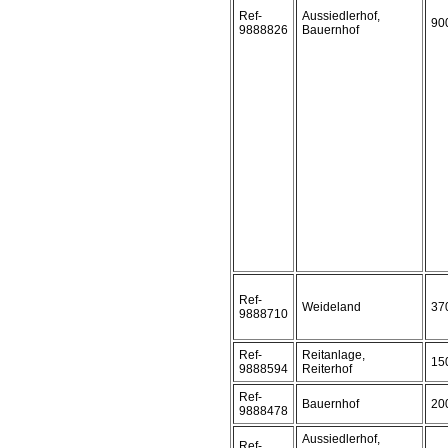
Ref-
Aussiedlerhof,
90
9888826
Bauernhof
Ref-
Weideland
37
9888710
Ref-
Reitanlage,
15
9888594
Reiterhof
Ref-
Bauernhof
20
9888478
Aussiedlerhof,
Ref-