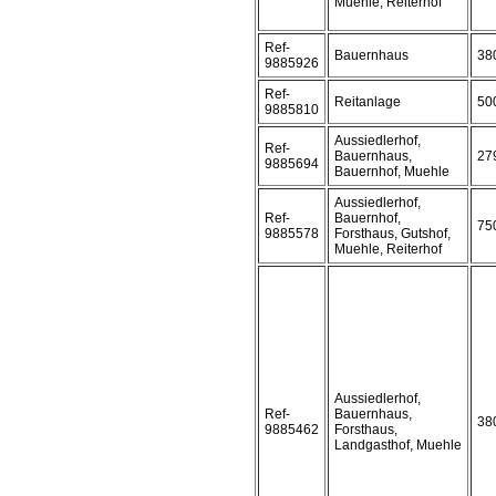
Muehle, Reiterhof
Ref-
Bauernhaus
38
9885926
Ref-
Reitanlage
50
9885810
Aussiedlerhof,
Ref-
Bauernhaus,
27
9885694
Bauernhof, Muehle
Aussiedlerhof,
Ref-
Bauernhof,
75
9885578
Forsthaus, Gutshof,
Muehle, Reiterhof
Aussiedlerhof,
Ref-
Bauernhaus,
38
9885462
Forsthaus,
Landgasthof, Muehle