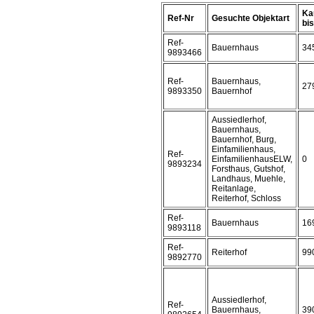
Ka
Ref-Nr
Gesuchte Objektart
bis 
Ref-
Bauernhaus
34
9893466
Ref-
Bauernhaus,
27
9893350
Bauernhof
Aussiedlerhof,
Bauernhaus,
Bauernhof, Burg,
Einfamilienhaus,
Ref-
EinfamilienhausELW,
0
9893234
Forsthaus, Gutshof,
Landhaus, Muehle,
Reitanlage,
Reiterhof, Schloss
Ref-
Bauernhaus
16
9893118
Ref-
Reiterhof
99
9892770
Aussiedlerhof,
Ref-
Bauernhaus,
39