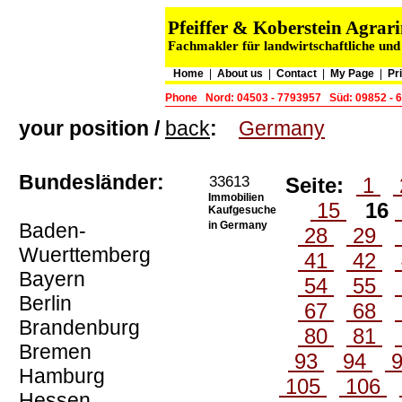
Pfeiffer & Koberstein Agr
Fachmakler für landwirtschaftliche und
Home
|
About us
|
Contact
|
My Page
|
Pr
Phone
Nord: 04503 - 7793957
Süd: 09852 - 
your position /
back
:
Germany
Bundesländer:
33613
Seite:
1
Immobilien
15
16
Kaufgesuche
Baden-
in Germany
28
29
Wuerttemberg
41
42
Bayern
54
55
Berlin
67
68
Brandenburg
80
81
Bremen
93
94
Hamburg
105
106
Hessen