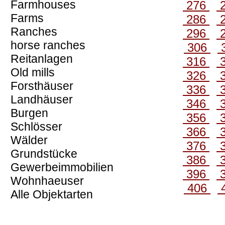
Farmhouses
276
Farms
286
Ranches
296
horse ranches
306
Reitanlagen
316
Old mills
326
Forsthäuser
336
Landhäuser
346
Burgen
356
Schlösser
366
Wälder
376
Grundstücke
386
Gewerbeimmobilien
396
Wohnhaeuser
406
Alle Objektarten