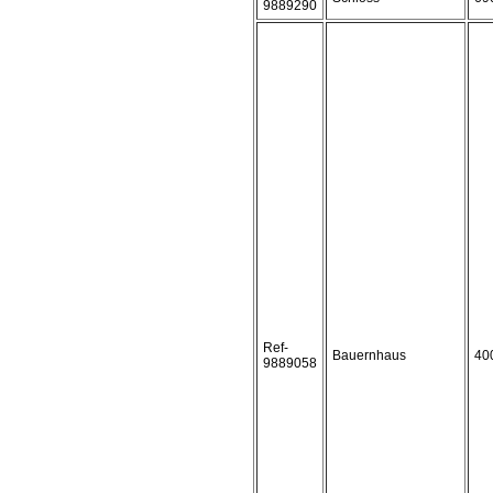
9889290
Ref-
Bauernhaus
40
9889058