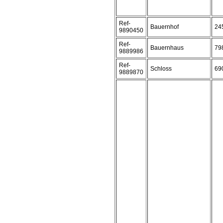
Ref-
Bauernhof
24
9890450
Ref-
Bauernhaus
79
9889986
Ref-
Schloss
69
9889870