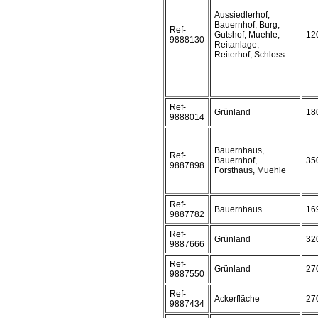
Aussiedlerhof,
Bauernhof, Burg,
Ref-
Gutshof, Muehle,
12
9888130
Reitanlage,
Reiterhof, Schloss
Ref-
Grünland
18
9888014
Bauernhaus,
Ref-
Bauernhof,
35
9887898
Forsthaus, Muehle
Ref-
Bauernhaus
16
9887782
Ref-
Grünland
32
9887666
Ref-
Grünland
27
9887550
Ref-
Ackerfläche
27
9887434