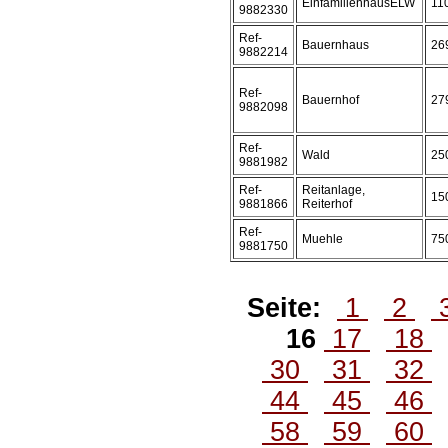
EinfamilienhausELW
11
9882330
Ref-
Bauernhaus
26
9882214
Ref-
Bauernhof
27
9882098
Ref-
Wald
25
9881982
Ref-
Reitanlage,
15
9881866
Reiterhof
Ref-
Muehle
75
9881750
Seite:
1
2
16
17
18
30
31
32
44
45
46
58
59
60