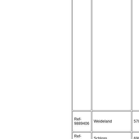
Ref-
Weideland
57
9889406
Ref-
Schloss
69