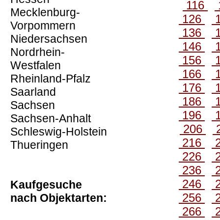
116
Mecklenburg-
126
Vorpommern
136
Niedersachsen
146
Nordrhein-
156
Westfalen
166
Rheinland-Pfalz
176
Saarland
186
Sachsen
196
Sachsen-Anhalt
206
Schleswig-Holstein
216
Thueringen
226
236
246
Kaufgesuche
256
nach Objektarten:
266