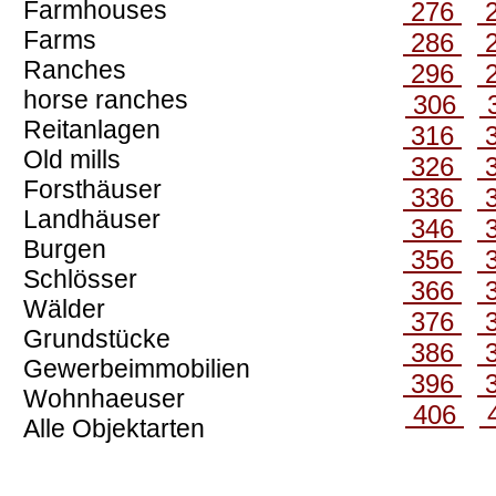
Farmhouses
276
Farms
286
Ranches
296
horse ranches
306
Reitanlagen
316
Old mills
326
Forsthäuser
336
Landhäuser
346
Burgen
356
Schlösser
366
Wälder
376
Grundstücke
386
Gewerbeimmobilien
396
Wohnhaeuser
406
Alle Objektarten