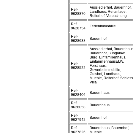
Aussiedlerhof, Bauernhof,
Ref-
Landhaus, Reitanlage,
9628870
Reiterhof, Verpachtung
Ref-
Ferienimmobilie
9628754
Ref-
Bauernhof
9628638
Aussiedlerhof, Bauernhaus
Bauernhof, Bungalow,
Burg, Einfamilienhaus,
EinfamilienhausELW,
Ref-
Forsthaus,
9628522
Gewerbeimmobilie,
Gutshof, Landhaus,
Muehle, Reiterhof, Schloss
Villa
Ref-
Bauernhaus
9628406
Ref-
Bauernhaus
9628058
Ref-
Bauernhof
9627942
Ref-
Bauernhaus, Bauernhof,
9627826
Muehle