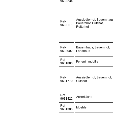
9632234
Aussiedlerhof, Bauernhaus
Ref-
Bauernhof, Gutshof,
9632118
Reiterhof
Ref-
Bauernhaus, Bauernhof,
9632002
Landhaus
Ref-
Ferienimmobilie
9631886
Ref-
Aussiedlerhof, Bauernhof,
9631770
Gutshof
Ref-
Ackerfläche
9631422
Ref-
Muehle
9631306