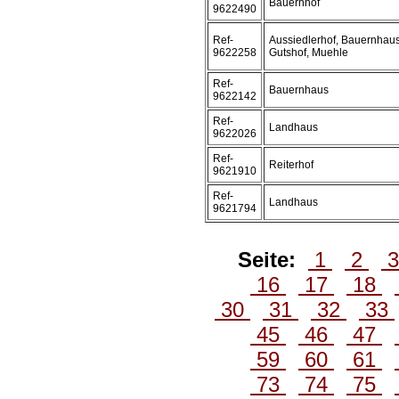
Bauernhof
9622490
Ref-
Aussiedlerhof, Bauernhaus
9622258
Gutshof, Muehle
Ref-
Bauernhaus
9622142
Ref-
Landhaus
9622026
Ref-
Reiterhof
9621910
Ref-
Landhaus
9621794
Seite:
1
2
16
17
18
30
31
32
33
45
46
47
59
60
61
73
74
75