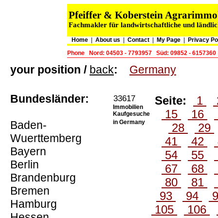
Pfeiffer & Koberstein Agrarimm
Fachmakler für landwirtschaftliche und ländli
Home
|
About us
|
Contact
|
My Page
|
Privacy Po
Phone
Nord: 04503 - 7793957
Süd: 09852 - 6157360
your position /
back
:
Germany
Bundesländer:
33617
Seite:
1
Immobilien
15
16
Kaufgesuche
Baden-
in Germany
28
29
Wuerttemberg
41
42
Bayern
54
55
Berlin
67
68
Brandenburg
80
81
Bremen
93
94
Hamburg
105
106
Hessen