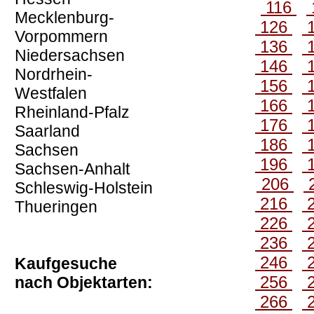
116
Mecklenburg-
126
Vorpommern
136
Niedersachsen
146
Nordrhein-
156
Westfalen
166
Rheinland-Pfalz
176
Saarland
186
Sachsen
196
Sachsen-Anhalt
206
Schleswig-Holstein
216
Thueringen
226
236
246
Kaufgesuche
256
nach Objektarten:
266