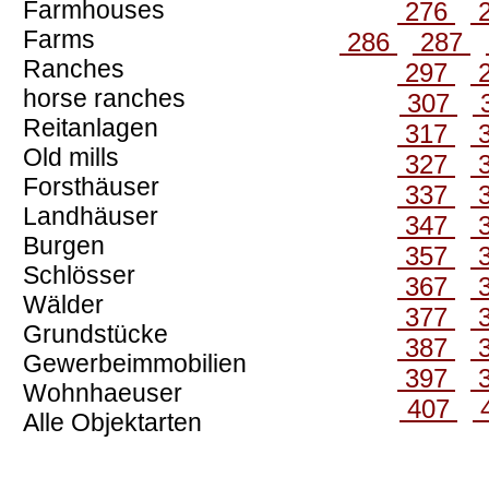
Farmhouses
276
Farms
286
287
Ranches
297
horse ranches
307
Reitanlagen
317
Old mills
327
Forsthäuser
337
Landhäuser
347
Burgen
357
Schlösser
367
Wälder
377
Grundstücke
387
Gewerbeimmobilien
397
Wohnhaeuser
407
Alle Objektarten