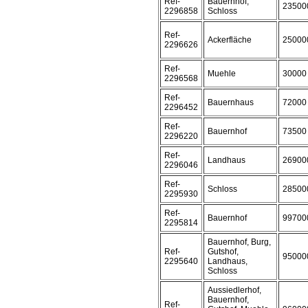
Ref-
Bauernhof,
23500
2296858
Schloss
Ref-
Ackerfläche
25000
2296626
Ref-
Muehle
30000
2296568
Ref-
Bauernhaus
72000
2296452
Ref-
Bauernhof
73500
2296220
Ref-
Landhaus
26900
2296046
Ref-
Schloss
28500
2295930
Ref-
Bauernhof
99700
2295814
Bauernhof, Burg,
Ref-
Gutshof,
95000
2295640
Landhaus,
Schloss
Aussiedlerhof,
Bauernhof,
Ref-