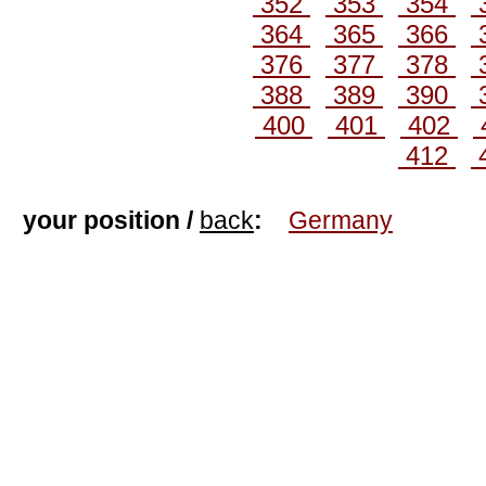
352
353
354
364
365
366
376
377
378
388
389
390
400
401
402
412
your position /
back
:
Germany