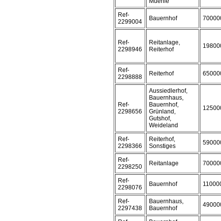
Muehle
Ref-
Bauernhof
70000
2299004
Ref-
Reitanlage,
19800
2298946
Reiterhof
Ref-
Reiterhof
65000
2298888
Aussiedlerhof,
Bauernhaus,
Ref-
Bauernhof,
12500
2298656
Grünland,
Gutshof,
Weideland
Ref-
Reiterhof,
59000
2298366
Sonstiges
Ref-
Reitanlage
70000
2298250
Ref-
Bauernhof
11000
2298076
Ref-
Bauernhaus,
49000
2297438
Bauernhof