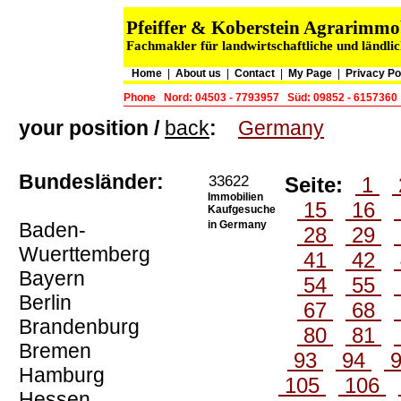
Pfeiffer & Koberstein Agrarimm
Fachmakler für landwirtschaftliche und ländli
Home
|
About us
|
Contact
|
My Page
|
Privacy Po
Phone
Nord: 04503 - 7793957
Süd: 09852 - 6157360
your position /
back
:
Germany
Bundesländer:
33622
Seite:
1
Immobilien
15
16
Kaufgesuche
Baden-
in Germany
28
29
Wuerttemberg
41
42
Bayern
54
55
Berlin
67
68
Brandenburg
80
81
Bremen
93
94
Hamburg
105
106
Hessen