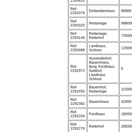
2293610
Ref-
Einfamilienhaus
99900
2293378
Ref-
Reitanlage
99800
2293320
Ref-
Reitanlage,
73500
2293146
Reiterhof
Ref-
Landhaus,
12000
2293088
Schloss
Aussiedlerhof,
Bauernhaus,
Ref-
Burg, Forsthaus,
0
2292972
Gutshof,
Landhaus,
Schloss
Ref-
Bauernhof,
11500
2292450
Reitanlage
Ref-
Bauernhaus
42000
2292392
Ref-
Forsthaus
18000
2292334
Ref-
Reiterhof
28500
2292276