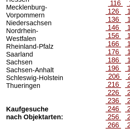
116
Mecklenburg-
126
Vorpommern
136
Niedersachsen
146
Nordrhein-
156
Westfalen
166
Rheinland-Pfalz
176
Saarland
186
Sachsen
196
Sachsen-Anhalt
206
Schleswig-Holstein
216
Thueringen
226
236
246
Kaufgesuche
256
nach Objektarten:
266