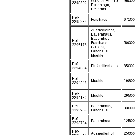
Gutshof, Muehle,
96000
2295292
Reitanlage,
Reiterhof
Ref-
Forsthaus
67100
2295234
Aussiedlerhof,
Bauernhaus,
Bauernhof,
Ref-
Forsthaus,
50000
2295176
Gutshof,
Landhaus,
Muehle
Ref-
Einfamilienhaus
85000
2294654
Ref-
Muehle
19800
2294248
Ref-
Muehle
29500
2294132
Ref-
Bauernhaus,
33000
2293958
Landhaus
Ref-
Bauernhaus
12500
2293784
Ref-
Aussiedlerhof
25000