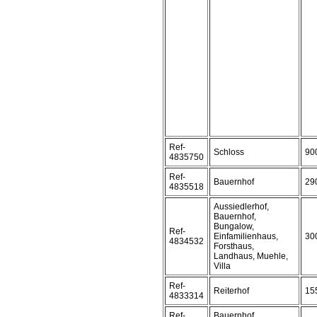
Ref-
Schloss
90
4835750
Ref-
Bauernhof
29
4835518
Aussiedlerhof,
Bauernhof,
Bungalow,
Ref-
Einfamilienhaus,
30
4834532
Forsthaus,
Landhaus, Muehle,
Villa
Ref-
Reiterhof
15
4833314
Ref-
Bauernhof,