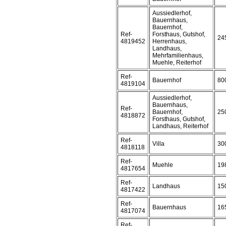
Aussiedlerhof,
Bauernhaus,
Bauernhof,
Ref-
Forsthaus, Gutshof,
24
4819452
Herrenhaus,
Landhaus,
Mehrfamilienhaus,
Muehle, Reiterhof
Ref-
Bauernhof
80
4819104
Aussiedlerhof,
Bauernhaus,
Ref-
Bauernhof,
25
4818872
Forsthaus, Gutshof,
Landhaus, Reiterhof
Ref-
Villa
30
4818118
Ref-
Muehle
19
4817654
Ref-
Landhaus
15
4817422
Ref-
Bauernhaus
16
4817074
Ref-