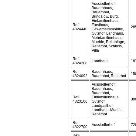
Aussiedlerhof,
Bauernhaus,
Bauernhof,
Bungalow, Burg,
Einfamilienhaus,
Ref-
Forsthaus,
28
4824440
Gewerbeimmobilie,
Gutshof, Landhaus,
Mehrfamilienhaus,
Muehle, Reitanlage,
Reiterhof, Schloss,
Villa
Ref-
Landhaus
18
4824208
Ref-
Bauernhaus,
15
4824092
Bauernhof, Reiterhof
Aussiedlerhof,
Bauernhaus,
Bauernhof,
Ref-
Einfamilienhaus,
30
4823106
Gutshof,
Landgasthof,
Landhaus, Muehle,
Reiterhof
Ref-
Aussiedlerhof
72
4822700
Ref-