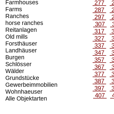
Farmhouses
277
Farms
287
Ranches
297
horse ranches
307
Reitanlagen
317
Old mills
327
Forsthäuser
337
Landhäuser
347
Burgen
357
Schlösser
367
Wälder
377
Grundstücke
387
Gewerbeimmobilien
397
Wohnhaeuser
407
Alle Objektarten