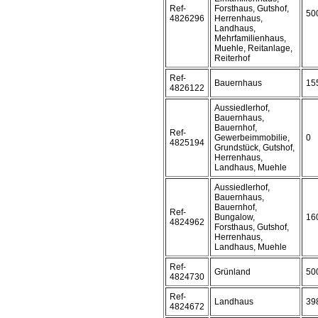
Ref-
Forsthaus, Gutshof,
50
4826296
Herrenhaus,
Landhaus,
Mehrfamilienhaus,
Muehle, Reitanlage,
Reiterhof
Ref-
Bauernhaus
15
4826122
Aussiedlerhof,
Bauernhaus,
Bauernhof,
Ref-
Gewerbeimmobilie,
0
4825194
Grundstück, Gutshof,
Herrenhaus,
Landhaus, Muehle
Aussiedlerhof,
Bauernhaus,
Bauernhof,
Ref-
Bungalow,
16
4824962
Forsthaus, Gutshof,
Herrenhaus,
Landhaus, Muehle
Ref-
Grünland
50
4824730
Ref-
Landhaus
39
4824672