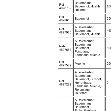
Bauernhaus,
Ref-
Bauernhof, Muehle,
16
4828732
Reiterhof
Ref-
Bauernhof
55
4828616
Aussiedlerhof,
Ref-
Bauernhaus,
46
4827920
Bauernhof, Muehle
Aussiedlerhof,
Bauernhaus,
Ref-
Bauernhof,
50
4827688
Forsthaus,
Landhaus, Muehle
Ref-
Muehle
29
4827572
Aussiedlerhof,
Bauernhaus,
Bauernhof, Gutshof,
Ref-
Herrenhaus,
0
4827282
Landhaus, Muehle,
Reitanlage,
Reiterhof
Aussiedlerhof,
Bauernhaus,
Bauernhof,
Einfamilienhaus,