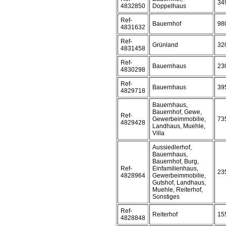
34
4832850
Doppelhaus
Ref-
Bauernhof
98
4831632
Ref-
Grünland
32
4831458
Ref-
Bauernhaus
23
4830298
Ref-
Bauernhaus
39
4829718
Bauernhaus,
Bauernhof, Gewe,
Ref-
Gewerbeimmobilie,
73
4829428
Landhaus, Muehle,
Villa
Aussiedlerhof,
Bauernhaus,
Bauernhof, Burg,
Ref-
Einfamilienhaus,
23
4828964
Gewerbeimmobilie,
Gutshof, Landhaus,
Muehle, Reiterhof,
Sonstiges
Ref-
Reiterhof
15
4828848