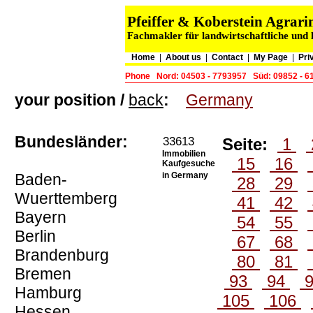
Pfeiffer & Koberstein Agra
Fachmakler für landwirtschaftliche und 
Home
|
About us
|
Contact
|
My Page
|
Pri
Phone
Nord: 04503 - 7793957
Süd: 09852 - 6
your position /
back
:
Germany
Bundesländer:
33613
Seite:
1
Immobilien
15
16
Kaufgesuche
Baden-
in Germany
28
29
Wuerttemberg
41
42
Bayern
54
55
Berlin
67
68
Brandenburg
80
81
Bremen
93
94
Hamburg
105
106
Hessen