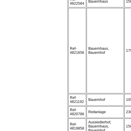
Bauernhaus
15
4822584
Ref-
Bauernhaus,
17
4821656
Bauernhof
Ref-
Bauernhof
10
4821192
Ref-
Reitanlage
23
4820786
Aussiedlerhof,
Ref-
Bauernhaus,
15
4819858
Bauernhof