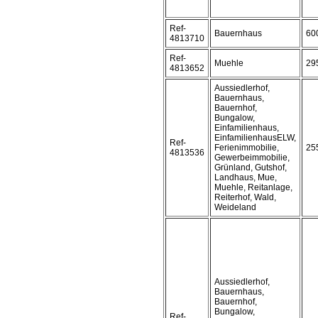
Ref-
Bauernhaus
60
4813710
Ref-
Muehle
29
4813652
Aussiedlerhof,
Bauernhaus,
Bauernhof,
Bungalow,
Einfamilienhaus,
EinfamilienhausELW,
Ref-
Ferienimmobilie,
25
4813536
Gewerbeimmobilie,
Grünland, Gutshof,
Landhaus, Mue,
Muehle, Reitanlage,
Reiterhof, Wald,
Weideland
Aussiedlerhof,
Bauernhaus,
Bauernhof,
Bungalow,
Ref-