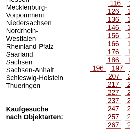
116
Mecklenburg-
126
Vorpommern
136
Niedersachsen
146
Nordrhein-
156
Westfalen
166
Rheinland-Pfalz
176
Saarland
186
Sachsen
196
197
Sachsen-Anhalt
207
Schleswig-Holstein
217
Thueringen
227
237
247
Kaufgesuche
257
nach Objektarten:
267