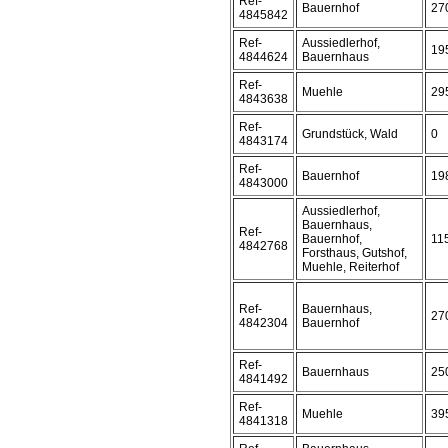
Ref-
Bauernhof
27
4845842
Ref-
Aussiedlerhof,
19
4844624
Bauernhaus
Ref-
Muehle
29
4843638
Ref-
Grundstück, Wald
0
4843174
Ref-
Bauernhof
19
4843000
Aussiedlerhof,
Bauernhaus,
Ref-
Bauernhof,
11
4842768
Forsthaus, Gutshof,
Muehle, Reiterhof
Ref-
Bauernhaus,
27
4842304
Bauernhof
Ref-
Bauernhaus
25
4841492
Ref-
Muehle
39
4841318