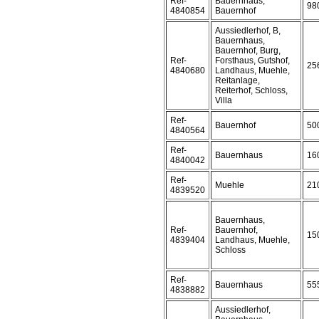
Ref-
Bauernhaus,
98
4840854
Bauernhof
Aussiedlerhof, B,
Bauernhaus,
Bauernhof, Burg,
Ref-
Forsthaus, Gutshof,
25
4840680
Landhaus, Muehle,
Reitanlage,
Reiterhof, Schloss,
Villa
Ref-
Bauernhof
50
4840564
Ref-
Bauernhaus
16
4840042
Ref-
Muehle
21
4839520
Bauernhaus,
Ref-
Bauernhof,
15
4839404
Landhaus, Muehle,
Schloss
Ref-
Bauernhaus
55
4838882
Aussiedlerhof,