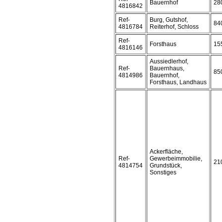
Bauernhof
28
4816842
Ref-
Burg, Gutshof,
84
4816784
Reiterhof, Schloss
Ref-
Forsthaus
15
4816146
Aussiedlerhof,
Ref-
Bauernhaus,
85
4814986
Bauernhof,
Forsthaus, Landhaus
Ackerfläche,
Ref-
Gewerbeimmobilie,
21
4814754
Grundstück,
Sonstiges