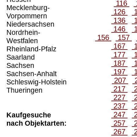
116
Mecklenburg-
126
Vorpommern
136
Niedersachsen
146
Nordrhein-
156
157
Westfalen
167
Rheinland-Pfalz
177
Saarland
187
Sachsen
197
Sachsen-Anhalt
207
Schleswig-Holstein
217
Thueringen
227
237
247
Kaufgesuche
257
nach Objektarten:
267