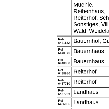
Muehle,
Reihenhaus,
Reiterhof, Sch
Sonstiges, Vill
Wald, Weidel
Ref-
Bauernhof, Gu
6441132
Ref-
Bauernhaus
6440146
Ref-
Bauernhaus
6440088
Ref-
Reiterhof
6438986
Ref-
Reiterhof
6437710
Ref-
Landhaus
6437246
Ref-
Landhaus
6436086