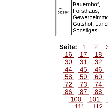
Bauernhof,
Ref-
Forsthaus,
6423964
Gewerbeimmob
Gutshof, Land
Sonstiges
Seite:
1
2
16
17
18
30
31
32
44
45
46
58
59
60
72
73
74
86
87
88
100
101
111
112