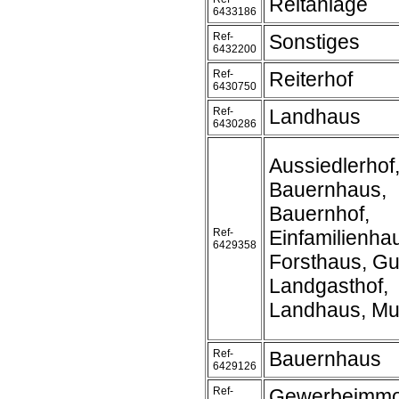
Reitanlage
6433186
Ref-
Sonstiges
6432200
Ref-
Reiterhof
6430750
Ref-
Landhaus
6430286
Aussiedlerhof
Bauernhaus,
Bauernhof,
Ref-
Einfamilienha
6429358
Forsthaus, Gu
Landgasthof,
Landhaus, Mu
Ref-
Bauernhaus
6429126
Ref-
Gewerbeimmob