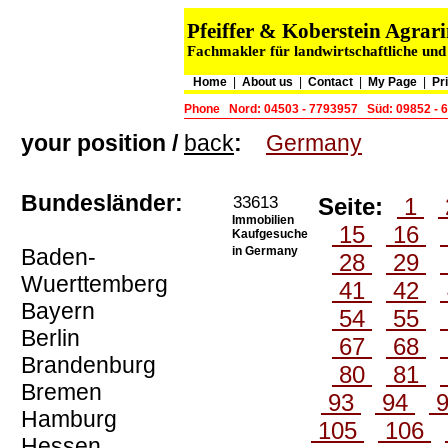
Pfeiffer & Koberstein Agr
Fachmakler für landwirtschaftliche und
Home
|
About us
|
Contact
|
My Page
|
Pr
Phone
Nord: 04503 - 7793957
Süd: 09852 - 
your position /
back
:
Germany
Bundesländer:
33613
Seite:
1
Immobilien
15
16
Kaufgesuche
Baden-
in Germany
28
29
Wuerttemberg
41
42
Bayern
54
55
Berlin
67
68
Brandenburg
80
81
Bremen
93
94
Hamburg
105
106
Hessen