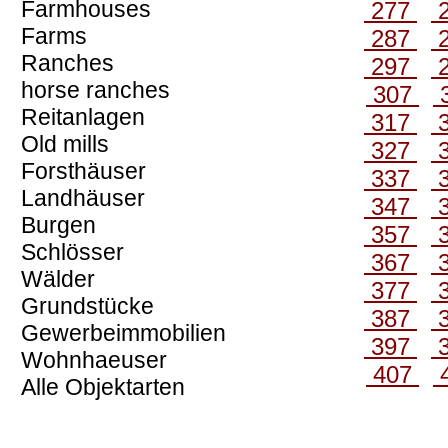
Farmhouses
277
Farms
287
Ranches
297
horse ranches
307
Reitanlagen
317
Old mills
327
Forsthäuser
337
Landhäuser
347
Burgen
357
Schlösser
367
Wälder
377
Grundstücke
387
Gewerbeimmobilien
397
Wohnhaeuser
407
Alle Objektarten