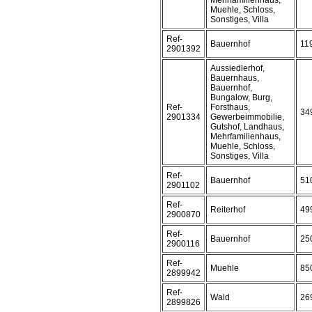
Mehrfamilienhaus,
Muehle, Schloss,
Sonstiges, Villa
Ref-
Bauernhof
11
2901392
Aussiedlerhof,
Bauernhaus,
Bauernhof,
Bungalow, Burg,
Ref-
Forsthaus,
34
2901334
Gewerbeimmobilie,
Gutshof, Landhaus,
Mehrfamilienhaus,
Muehle, Schloss,
Sonstiges, Villa
Ref-
Bauernhof
51
2901102
Ref-
Reiterhof
49
2900870
Ref-
Bauernhof
25
2900116
Ref-
Muehle
85
2899942
Ref-
Wald
26
2899826