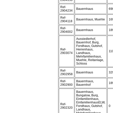
2904350
Ref-
Bauernhaus
69
2904234
Ref-
Bauernhaus, Muehle
16
2904118
Ref-
Bauernhaus
18
2904002
Aussiedlerhof,
Bauernhof, Burg,
Forsthaus, Gutshof,
Ref-
Herrenhaus,
11
2903074
Landhaus,
Mehrfamilienhaus,
Muehle, Reitanlage,
Schloss
Ref-
Bauernhaus
32
2902958
Ref-
Bauernhaus,
18
2902900
Bauernhof
Bauernhaus,
Bungalow, Burg,
Einfamilienhaus,
EinfamilienhausELW,
Ref-
Forsthaus, Gutshof,
0
2902320
Landhaus,