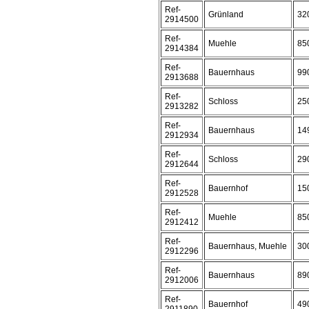
Ref-
Grünland
32
2914500
Ref-
Muehle
85
2914384
Ref-
Bauernhaus
99
2913688
Ref-
Schloss
25
2913282
Ref-
Bauernhaus
14
2912934
Ref-
Schloss
29
2912644
Ref-
Bauernhof
15
2912528
Ref-
Muehle
85
2912412
Ref-
Bauernhaus, Muehle
30
2912296
Ref-
Bauernhaus
89
2912006
Ref-
Bauernhof
49