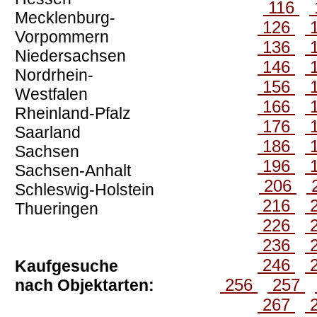
116
Mecklenburg-
126
Vorpommern
136
Niedersachsen
146
Nordrhein-
156
Westfalen
166
Rheinland-Pfalz
176
Saarland
186
Sachsen
196
Sachsen-Anhalt
206
Schleswig-Holstein
216
Thueringen
226
236
246
Kaufgesuche
256
257
nach Objektarten:
267