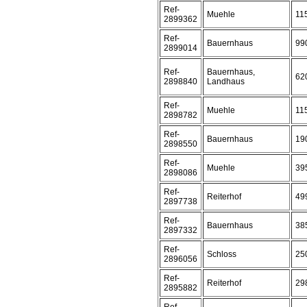
Ref-
Muehle
11
2899362
Ref-
Bauernhaus
99
2899014
Ref-
Bauernhaus,
62
2898840
Landhaus
Ref-
Muehle
11
2898782
Ref-
Bauernhaus
19
2898550
Ref-
Muehle
39
2898086
Ref-
Reiterhof
49
2897738
Ref-
Bauernhaus
38
2897332
Ref-
Schloss
25
2896056
Ref-
Reiterhof
29
2895882