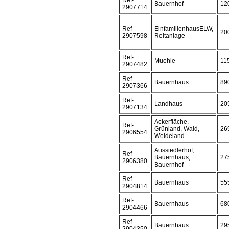
Ref-
Bauernhof
12
2907714
Ref-
EinfamilienhausELW,
20
2907598
Reitanlage
Ref-
Muehle
11
2907482
Ref-
Bauernhaus
89
2907366
Ref-
Landhaus
20
2907134
Ackerfläche,
Ref-
Grünland, Wald,
26
2906554
Weideland
Aussiedlerhof,
Ref-
Bauernhaus,
27
2906380
Bauernhof
Ref-
Bauernhaus
55
2904814
Ref-
Bauernhaus
68
2904466
Ref-
Bauernhaus
29