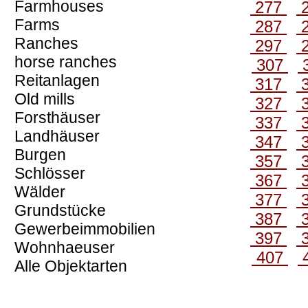
Farmhouses
277
Farms
287
Ranches
297
horse ranches
307
Reitanlagen
317
Old mills
327
Forsthäuser
337
Landhäuser
347
Burgen
357
Schlösser
367
Wälder
377
Grundstücke
387
Gewerbeimmobilien
397
Wohnhaeuser
407
Alle Objektarten