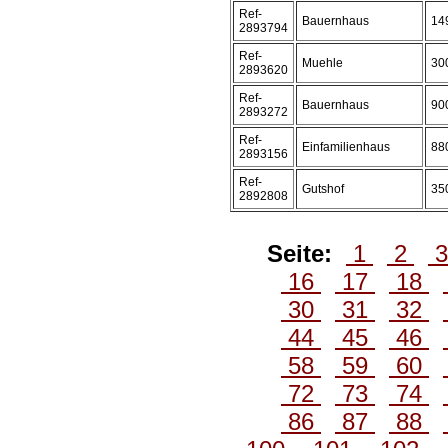
Ref-
Bauernhaus
14
2893794
Ref-
Muehle
30
2893620
Ref-
Bauernhaus
90
2893272
Ref-
Einfamilienhaus
88
2893156
Ref-
Gutshof
35
2892808
Seite:
1
2
16
17
18
30
31
32
44
45
46
58
59
60
72
73
74
86
87
88