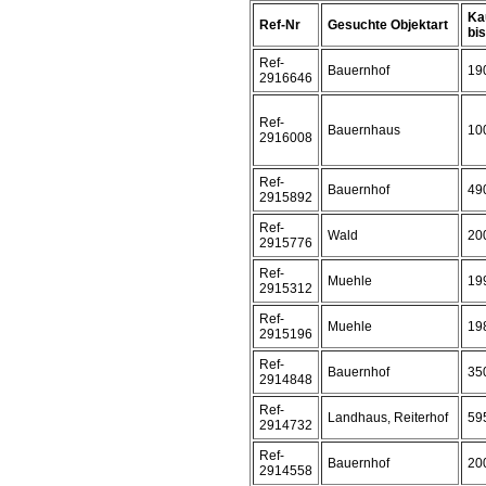
Ka
Ref-Nr
Gesuchte Objektart
bis 
Ref-
Bauernhof
19
2916646
Ref-
Bauernhaus
10
2916008
Ref-
Bauernhof
49
2915892
Ref-
Wald
20
2915776
Ref-
Muehle
19
2915312
Ref-
Muehle
19
2915196
Ref-
Bauernhof
35
2914848
Ref-
Landhaus, Reiterhof
59
2914732
Ref-
Bauernhof
20
2914558