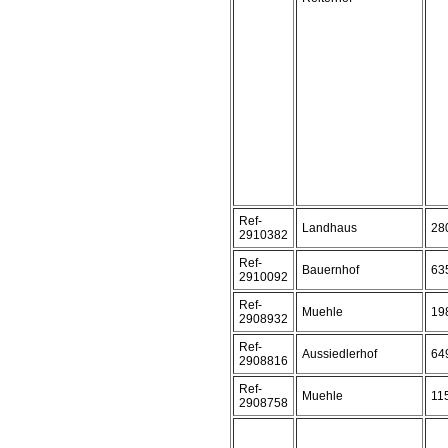
Ref-
Landhaus
28
2910382
Ref-
Bauernhof
63
2910092
Ref-
Muehle
19
2908932
Ref-
Aussiedlerhof
64
2908816
Ref-
Muehle
11
2908758