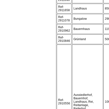
2911890
Ref-
Landhaus
85
2911658
Ref-
Bungalow
29
2911078
Ref-
Bauernhaus
11
2910962
Ref-
Grünland
50
2910846
Aussiedlerhof,
Bauernhof,
Ref-
Landhaus, Rei,
10
2910556
Reitanlage,
Reiterhof