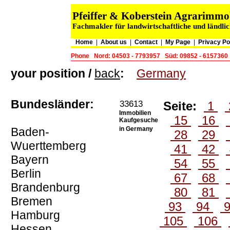
Pfeiffer & Koberstein Agrarimm
Fachmakler für landwirtschaftliche und ländli
Home
|
About us
|
Contact
|
My Page
|
Privacy Po
Phone
Nord: 04503 - 7793957
Süd: 09852 - 6157360
your position /
back
:
Germany
Bundesländer:
33613
Seite:
1
Immobilien
15
16
Kaufgesuche
Baden-
in Germany
28
29
Wuerttemberg
41
42
Bayern
54
55
Berlin
67
68
Brandenburg
80
81
Bremen
93
94
Hamburg
105
106
Hessen