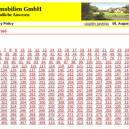
immobilien GmbH
ndliche Anwesen
y Policy
country sayings
06. Augus
7360
6
7
8
9
10
11
12
13
14
15
16
17
18
19
20
21
22
23
2
4
35
36
37
38
39
40
41
42
43
44
45
46
47
48
49
50
5
1
62
63
64
65
66
67
68
69
70
71
72
73
74
75
76
77
7
8
89
90
91
92
93
94
95
96
97
98
99
100
101
102
103
10
2
113
114
115
116
117
118
119
120
121
122
123
124
125
12
134
135
136
137
138
139
140
141
142
143
144
145
146
14
155
156
157
158
159
160
161
162
163
164
165
166
167
16
176
177
178
179
180
181
182
183
184
185
186
187
188
18
197
198
199
200
201
202
203
204
205
206
207
208
209
21
218
219
220
221
222
223
224
225
226
227
228
229
230
23
239
240
241
242
243
244
245
246
247
248
249
250
251
25
260
261
262
263
264
265
266
267
268
269
270
271
272
27
281
282
283
284
285
286
287
288
289
290
291
292
293
29
302
303
304
305
306
307
308
309
310
311
312
313
314
31
323
324
325
326
327
328
329
330
331
332
333
334
335
33
344
345
346
347
348
349
350
351
352
353
354
355
356
35
365
366
367
368
369
370
371
372
373
374
375
376
377
37
386
387
388
389
390
391
392
393
394
395
396
397
398
39
405
406
407
408
409
410
411
412
413
414
415
416
417
41