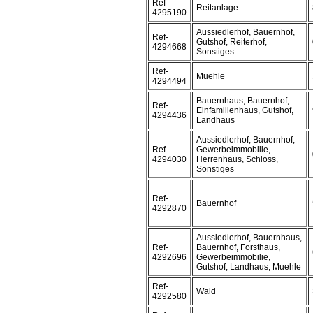
Ref-
Reitanlage
4295190
Aussiedlerhof, Bauernhof,
Ref-
Gutshof, Reiterhof,
4294668
Sonstiges
Ref-
Muehle
4294494
Bauernhaus, Bauernhof,
Ref-
Einfamilienhaus, Gutshof,
4294436
Landhaus
Aussiedlerhof, Bauernhof,
Ref-
Gewerbeimmobilie,
4294030
Herrenhaus, Schloss,
Sonstiges
Ref-
Bauernhof
4292870
Aussiedlerhof, Bauernhaus,
Ref-
Bauernhof, Forsthaus,
4292696
Gewerbeimmobilie,
Gutshof, Landhaus, Muehle
Ref-
Wald
4292580