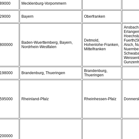
89000
Mecklenburg-Vorpommern
29000
Bayern
Oberfranken
Ansbach,
Erlangen
Hoechsta
Detmold,
Fuerth(St
Baden-Wuerttemberg, Bayern,
800000
Hohenlohe-Franken,
Aisch, N
Nordrhein-Westfalen
Mittelfranken
Nuernber
Schwabac
Weissen
Gunzenh
Brandenburg,
198000
Brandenburg, Thueringen
Thueringen
595000
Rheinland-Pfalz
Rheinhessen-Pfalz
Donnersb
200000