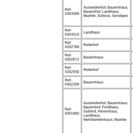
Aussiedlerhof, Bauernhaus,
Ref-
Bauernhof, Landhaus,
4303368
Muehle, Schloss, Sonstiges
Ref-
Landhaus
4303310
Ref-
Reiterhof
4302788
Ref-
Bauernhaus
4302672
Ref-
Reiterhof
4302556
Ref-
Bauernhaus
4302208
Aussiedlerhof, Bauernhaus,
Bauernhof, Forsthaus,
Ref-
Gutshof, Herrenhaus,
4301860
Landhaus,
Mehrfamilienhaus, Muehle