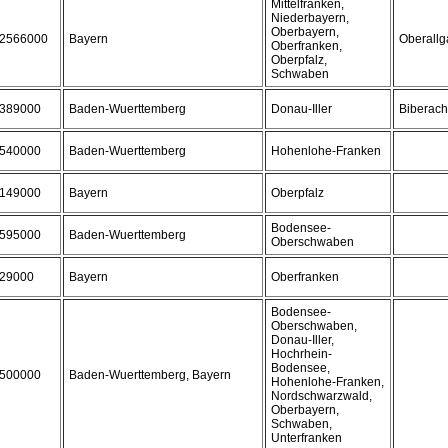
Mittelfranken,
Niederbayern,
Oberbayern,
2566000
Bayern
Oberall
Oberfranken,
Oberpfalz,
Schwaben
389000
Baden-Wuerttemberg
Donau-Iller
Biberach
540000
Baden-Wuerttemberg
Hohenlohe-Franken
149000
Bayern
Oberpfalz
Bodensee-
595000
Baden-Wuerttemberg
Oberschwaben
29000
Bayern
Oberfranken
Bodensee-
Oberschwaben,
Donau-Iller,
Hochrhein-
Bodensee,
500000
Baden-Wuerttemberg, Bayern
Hohenlohe-Franken,
Nordschwarzwald,
Oberbayern,
Schwaben,
Unterfranken