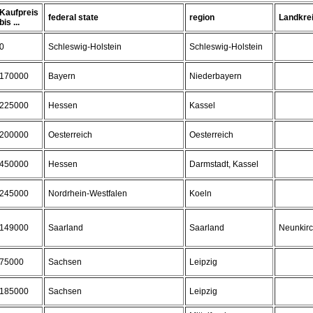
Kaufpreis
federal state
region
Landkre
bis ...
0
Schleswig-Holstein
Schleswig-Holstein
170000
Bayern
Niederbayern
225000
Hessen
Kassel
200000
Oesterreich
Oesterreich
450000
Hessen
Darmstadt, Kassel
245000
Nordrhein-Westfalen
Koeln
149000
Saarland
Saarland
Neunkirc
75000
Sachsen
Leipzig
185000
Sachsen
Leipzig