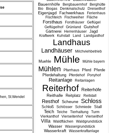
Bauernhöfe
Bergbauernhof
Berghütte
ise
Bio
Biogas
Denkmalschutz
Dreiseithof
Eigenjagd
Fachwerkhaus
Ferienhaus
Fischteich
Fischweiher
Fläche
Forsthaus
Forsthäuser
Geflügel
Gutshof
Geflügelhof
Grünland
Gärtnerei
Jagd
Herrenhäuser
Kraftwerk
Kuhstall
Land
Landgasthof
Landhaus
Landhäuser
Milchviehbetrieb
Mühle
Muehle
Mühle bayern
Mühlen
Pferd
Pferde
Pfarrhaus
Pferdehaltung
Pferdehof
Ponyhof
Reitanlage
Reitanlagen
Reiterhof
Reiterhöfe
Reithalle
Reitplatz
Reitstall
hen, St.Wendel
Schloss
Resthof
Scheune
Stall
Schloß
Schlösser
Schmiede
Teich
Teiche
Tierhaltung
Turm
Vierkanthof
Vierseitenhof
Vierseithof
Villa
Waldflächen
Waldgrundstück
Wasser
Wassergrundstück
Wasserkraft
Wasserkraftanlage