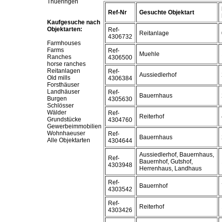
Thueringen
Ref-Nr
Gesuchte Objektart
Kaufgesuche nach
Objektarten:
Ref-
Reitanlage
4306732
Farmhouses
Farms
Ref-
Muehle
Ranches
4306500
horse ranches
Reitanlagen
Ref-
Aussiedlerhof
Old mills
4306384
Forsthäuser
Landhäuser
Ref-
Bauernhaus
Burgen
4305630
Schlösser
Wälder
Ref-
Reiterhof
Grundstücke
4304760
Gewerbeimmobilien
Wohnhaeuser
Ref-
Bauernhaus
Alle Objektarten
4304644
Aussiedlerhof, Bauernhaus,
Ref-
Bauernhof, Gutshof,
4303948
Herrenhaus, Landhaus
Ref-
Bauernhof
4303542
Ref-
Reiterhof
4303426