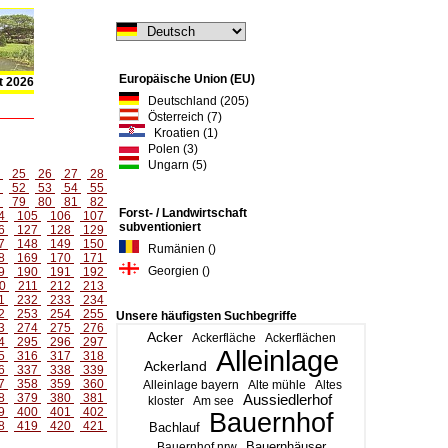
Europäische Union (EU)
t 2026
Deutschland (205)
Österreich (7)
Kroatien (1)
Polen (3)
Ungarn (5)
4
25
26
27
28
1
52
53
54
55
8
79
80
81
82
Forst- / Landwirtschaft
4
105
106
107
subventioniert
6
127
128
129
7
148
149
150
Rumänien ()
8
169
170
171
Georgien ()
9
190
191
192
0
211
212
213
1
232
233
234
2
253
254
255
Unsere häufigsten Suchbegriffe
3
274
275
276
Acker
Ackerfläche
Ackerflächen
4
295
296
297
Alleinlage
5
316
317
318
Ackerland
6
337
338
339
7
358
359
360
Alleinlage bayern
Alte mühle
Altes
8
379
380
381
Aussiedlerhof
kloster
Am see
9
400
401
402
Bauernhof
8
419
420
421
Bachlauf
Bauernhäuser
Bauernhof nrw