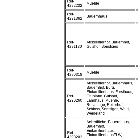
Ref-
Muehle
4292232
Ref-
Bauernhaus
4291362
Ref-
Aussiedlerhof, Bauernhof,
4291130
Gutshof, Sonstiges
Ref-
Muehle
4290318
Aussiedlerhof, Bauernhaus,
Bauernhof, Burg,
Einfamilienhaus, Forsthaus,
Ref-
Grünland, Gutshof,
4290260
Landhaus, Muehle,
Reitanlage, Reiterhof,
Schloss, Sonstiges, Wald,
Weideland
Ackerfläche, Bauernhaus,
Bauernhof,
Einfamilienhaus,
Ref-
EinfamilienhausELW,
4290202