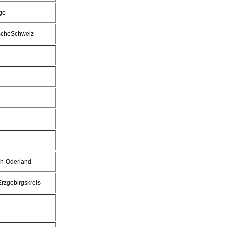
ge
scheSchweiz
ch-Oderland
Erzgebirgskreis