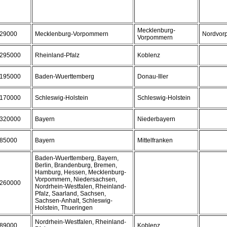
Mecklenburg-
29000
Mecklenburg-Vorpommern
Nordvor
Vorpommern
295000
Rheinland-Pfalz
Koblenz
195000
Baden-Wuerttemberg
Donau-Iller
170000
Schleswig-Holstein
Schleswig-Holstein
320000
Bayern
Niederbayern
85000
Bayern
Mittelfranken
Baden-Wuerttemberg, Bayern,
Berlin, Brandenburg, Bremen,
Hamburg, Hessen, Mecklenburg-
Vorpommern, Niedersachsen,
260000
Nordrhein-Westfalen, Rheinland-
Pfalz, Saarland, Sachsen,
Sachsen-Anhalt, Schleswig-
Holstein, Thueringen
Nordrhein-Westfalen, Rheinland-
89000
Koblenz