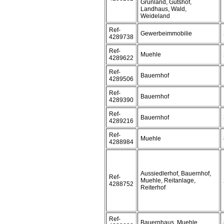
Grünland, Gutshof,
Landhaus, Wald,
Weideland
Ref-
Gewerbeimmobilie
4289738
Ref-
Muehle
4289622
Ref-
Bauernhof
4289506
Ref-
Bauernhof
4289390
Ref-
Bauernhof
4289216
Ref-
Muehle
4288984
Aussiedlerhof, Bauernhof,
Ref-
Muehle, Reitanlage,
4288752
Reiterhof
Ref-
Bauernhaus, Muehle