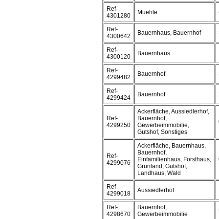
Ref-
Muehle
4301280
Ref-
Bauernhaus, Bauernhof
4300642
Ref-
Bauernhaus
4300120
Ref-
Bauernhof
4299482
Ref-
Bauernhof
4299424
Ackerfläche, Aussiedlerhof,
Ref-
Bauernhof,
4299250
Gewerbeimmobilie,
Gutshof, Sonstiges
Ackerfläche, Bauernhaus,
Bauernhof,
Ref-
Einfamilienhaus, Forsthaus,
4299076
Grünland, Gutshof,
Landhaus, Wald
Ref-
Aussiedlerhof
4299018
Ref-
Bauernhof,
4298670
Gewerbeimmobilie