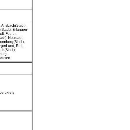
 Ansbach(Stadt),
(Stadt), Erlangen-
dt, Fuerth,
adt), Neustadt-
uernberg(Stadt),
gerLand, Roth,
h(Stadt),
burg-
ausen
ergkreis