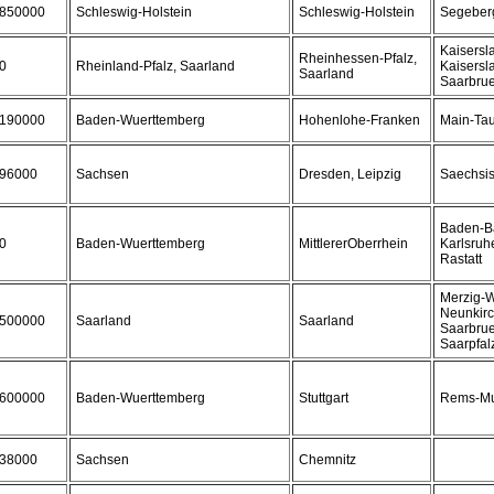
850000
Schleswig-Holstein
Schleswig-Holstein
Segeber
Kaisersl
Rheinhessen-Pfalz,
0
Rheinland-Pfalz, Saarland
Kaisersla
Saarland
Saarbrue
190000
Baden-Wuerttemberg
Hohenlohe-Franken
Main-Tau
96000
Sachsen
Dresden, Leipzig
Saechsi
Baden-Ba
0
Baden-Wuerttemberg
MittlererOberrhein
Karlsruhe
Rastatt
Merzig-
Neunkirc
500000
Saarland
Saarland
Saarbrue
Saarpfal
600000
Baden-Wuerttemberg
Stuttgart
Rems-Mu
38000
Sachsen
Chemnitz