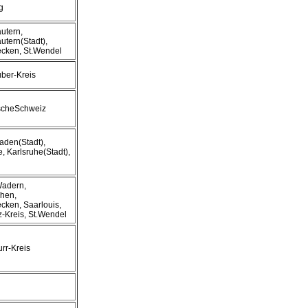
g
autern,
utern(Stadt),
cken, St.Wendel
ber-Kreis
scheSchweiz
den(Stadt),
, Karlsruhe(Stadt),
Wadern,
hen,
cken, Saarlouis,
z-Kreis, St.Wendel
rr-Kreis