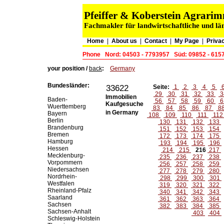
Pfeiffer & Koberstein Agrar
Fachmakler für landwirtschaftliche und lä
Home
|
About us
|
Contact
|
My Page
|
Privac
Phone
Nord: 04503 - 7793957
Süd: 09852 - 615
your position /
back
:
Germany
Bundesländer:
33622
Seite:
1
2
3
4
5
29
30
31
32
33
3
Immobilien
Baden-
56
57
58
59
60
6
Kaufgesuche
Wuerttemberg
83
84
85
86
87
8
in Germany
Bayern
108
109
110
111
11
Berlin
130
131
132
133
Brandenburg
151
152
153
154
Bremen
172
173
174
175
Hamburg
193
194
195
196
Hessen
214
215
216
217
Mecklenburg-
235
236
237
238
Vorpommern
256
257
258
259
Niedersachsen
277
278
279
280
Nordrhein-
298
299
300
301
Westfalen
319
320
321
322
Rheinland-Pfalz
340
341
342
343
Saarland
361
362
363
364
Sachsen
382
383
384
385
Sachsen-Anhalt
403
404
Schleswig-Holstein