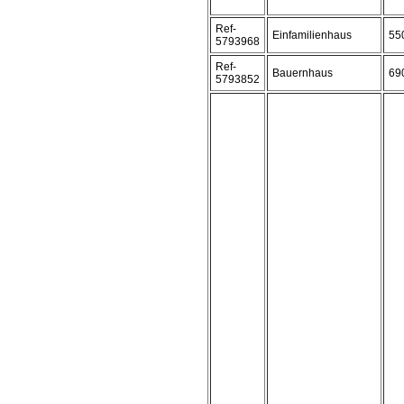
Ref-
Einfamilienhaus
55
5793968
Ref-
Bauernhaus
69
5793852