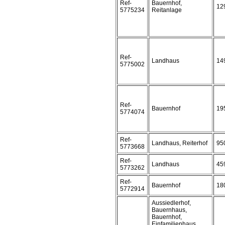
Ref-
Bauernhof,
12
5775234
Reitanlage
Ref-
Landhaus
14
5775002
Ref-
Bauernhof
19
5774074
Ref-
Landhaus, Reiterhof
95
5773668
Ref-
Landhaus
45
5773262
Ref-
Bauernhof
18
5772914
Aussiedlerhof,
Bauernhaus,
Bauernhof,
Einfamilienhaus,