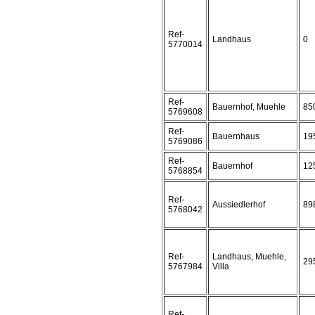
Ref-
Landhaus
0
5770014
Ref-
Bauernhof, Muehle
85
5769608
Ref-
Bauernhaus
19
5769086
Ref-
Bauernhof
12
5768854
Ref-
Aussiedlerhof
89
5768042
Ref-
Landhaus, Muehle,
29
5767984
Villa
Ref-