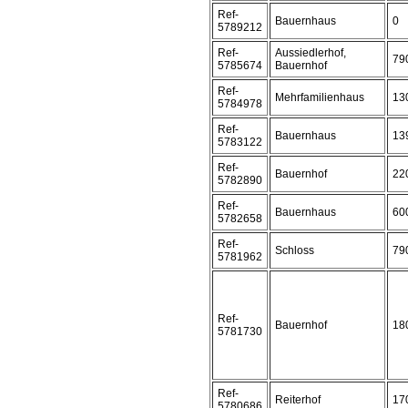
Ref-
Bauernhaus
0
5789212
Ref-
Aussiedlerhof,
79
5785674
Bauernhof
Ref-
Mehrfamilienhaus
13
5784978
Ref-
Bauernhaus
13
5783122
Ref-
Bauernhof
22
5782890
Ref-
Bauernhaus
60
5782658
Ref-
Schloss
79
5781962
Ref-
Bauernhof
18
5781730
Ref-
Reiterhof
17
5780686