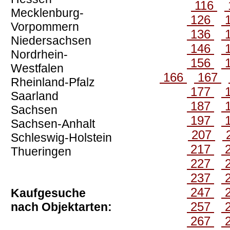
116
Mecklenburg-
126
Vorpommern
136
Niedersachsen
146
Nordrhein-
156
Westfalen
166
167
Rheinland-Pfalz
177
Saarland
187
Sachsen
197
Sachsen-Anhalt
207
Schleswig-Holstein
217
Thueringen
227
237
247
Kaufgesuche
257
nach Objektarten:
267