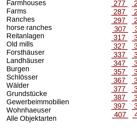
Farmhouses
277
Farms
287
Ranches
297
horse ranches
307
Reitanlagen
317
Old mills
327
Forsthäuser
337
Landhäuser
347
Burgen
357
Schlösser
367
Wälder
377
Grundstücke
387
Gewerbeimmobilien
397
Wohnhaeuser
407
Alle Objektarten