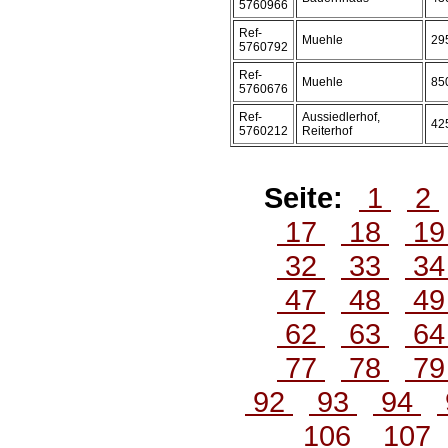
5760966
Ref-
Muehle
29
5760792
Ref-
Muehle
85
5760676
Ref-
Aussiedlerhof,
42
5760212
Reiterhof
Seite:
1
2
17
18
1
32
33
3
47
48
4
62
63
6
77
78
7
92
93
94
106
107