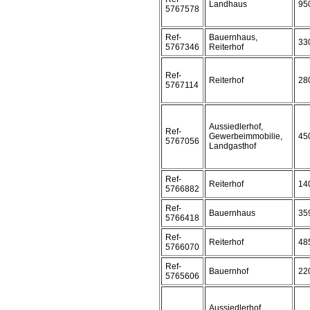
Landhaus
95
5767578
Ref-
Bauernhaus,
33
5767346
Reiterhof
Ref-
Reiterhof
28
5767114
Aussiedlerhof,
Ref-
Gewerbeimmobilie,
45
5767056
Landgasthof
Ref-
Reiterhof
14
5766882
Ref-
Bauernhaus
35
5766418
Ref-
Reiterhof
48
5766070
Ref-
Bauernhof
22
5765606
Aussiedlerhof,