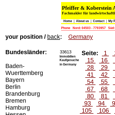
Pfeiffer & Koberstei
Fachmakler für landwirtschaftl
Home
|
About us
|
Contact
|
My 
Phone
Nord: 04503 - 7793957
Süd:
your position /
back
:
Germany
Bundesländer:
33613
Seite:
1
Immobilien
15
16
Kaufgesuche
Baden-
in Germany
28
29
Wuerttemberg
41
42
Bayern
54
55
Berlin
67
68
Brandenburg
80
81
Bremen
93
94
Hamburg
105
106
Hessen