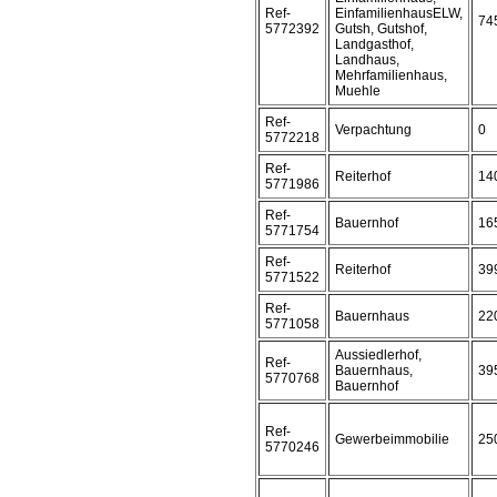
Ref-
EinfamilienhausELW,
74
5772392
Gutsh, Gutshof,
Landgasthof,
Landhaus,
Mehrfamilienhaus,
Muehle
Ref-
Verpachtung
0
5772218
Ref-
Reiterhof
14
5771986
Ref-
Bauernhof
16
5771754
Ref-
Reiterhof
39
5771522
Ref-
Bauernhaus
22
5771058
Aussiedlerhof,
Ref-
Bauernhaus,
39
5770768
Bauernhof
Ref-
Gewerbeimmobilie
25
5770246