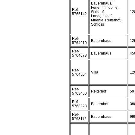
Bauernhaus,
Ferienimmobilie,
Ref-
Gutshof,
12
5765142
Landgasthof,
Muehle, Reiterhof,
Schloss
Ref-
Bauernhaus
12
5764910
Ref-
Bauernhaus
45
5764678
Ref-
Villa
12
5764504
Ref-
Reiterhof
59
5763460
Ref-
Bauernhof
38
5763228
Ref-
Bauernhaus
99
5763112